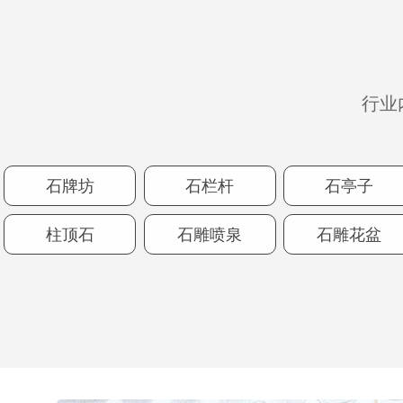
行业
石牌坊
石栏杆
石亭子
柱顶石
石雕喷泉
石雕花盆