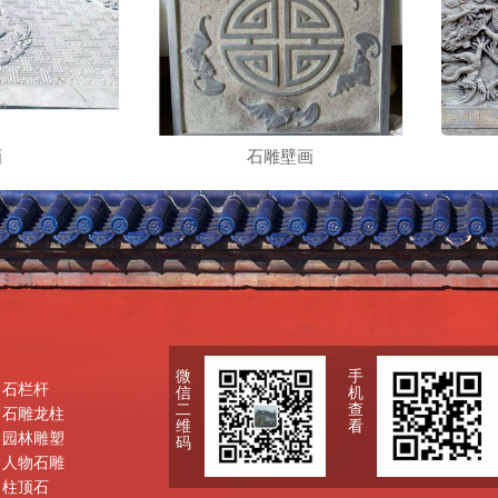
画
石雕壁画
微
手
石栏杆
信
机
二
查
石雕龙柱
维
看
园林雕塑
码
人物石雕
柱顶石