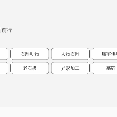
砺前行
石雕动物
人物石雕
庙宇佛
老石板
异形加工
墓碑