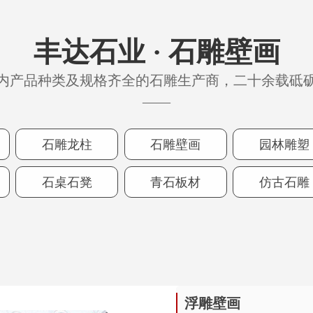
丰达石业 · 石雕壁画
内产品种类及规格齐全的石雕生产商，二十余载砥
——
石雕龙柱
石雕壁画
园林雕塑
石桌石凳
青石板材
仿古石雕
浮雕壁画