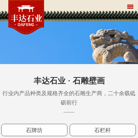
丰达石业 · 石雕壁画
行业内产品种类及规格齐全的石雕生产商，二十余载砥
砺前行
——
石牌坊
石栏杆