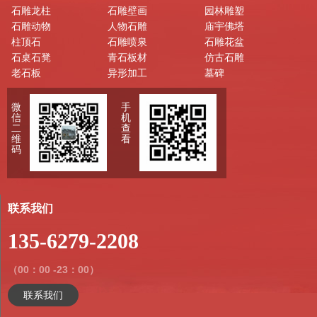
石雕龙柱
石雕壁画
园林雕塑
石雕动物
人物石雕
庙宇佛塔
柱顶石
石雕喷泉
石雕花盆
石桌石凳
青石板材
仿古石雕
老石板
异形加工
墓碑
微
手
信
机
二
查
维
看
码
联系我们
135-6279-2208
（00：00 -23：00）
联系我们