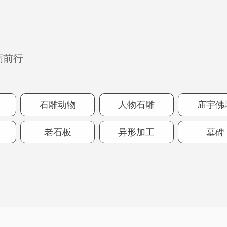
砺前行
石雕动物
人物石雕
庙宇佛
老石板
异形加工
墓碑