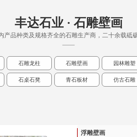
丰达石业 · 石雕壁画
内产品种类及规格齐全的石雕生产商，二十余载砥
——
石雕龙柱
石雕壁画
园林雕塑
石桌石凳
青石板材
仿古石雕
浮雕壁画