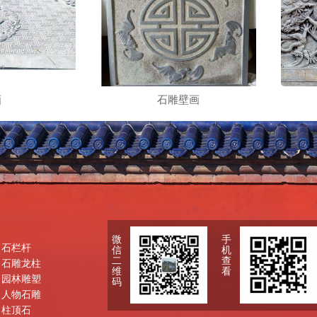
画
石雕壁画
微
手
石栏杆
信
机
二
查
石雕龙柱
维
看
园林雕塑
码
人物石雕
柱顶石