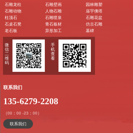
石雕龙柱
石雕壁画
园林雕塑
石雕动物
人物石雕
庙宇佛塔
柱顶石
石雕喷泉
石雕花盆
石桌石凳
青石板材
仿古石雕
老石板
异形加工
墓碑
微
手
信
机
二
查
维
看
码
联系我们
135-6279-2208
（00：00 -23：00）
联系我们